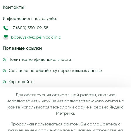
Контакты
Информационнная служба:
+7 (800) 350-09-58
bobruysk@kapelnica.clinic
Полезные ссылки
Политика конфиденциальности
Согласие на обработку персональных данных
Карта сайта
Для обеспечения оптимальной работы, анализа
Материалы, размещенные на данном сайте, носят
использования и улучшения пользовательского опыта на
информационный характер и предназначены для
сайте используются технологии cookie и сервис Яндекс
образовательных целей. Посетители сайта медицинского
Метрика.
центра IV-health не должны использовать их в качестве
врачебных рекомендаций. Определение диагноза и выбор
Продолжая пользоваться сайтом, Вы соглашаетесь с
методики лечения остается исключительной прерогативой
размещением cookie-файлов на Вашем устройстве на