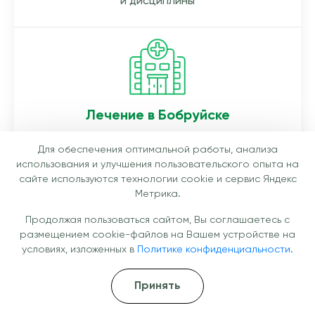
и дисциплины
Лечение в Бобруйске
Мы предлагаем курс лечения в стационарной
Для обеспечения оптимальной работы, анализа
клинике в Бобруйске. Смена обстановки,
использования и улучшения пользовательского опыта на
мотивация, квалифицированные специалисты
сайте используются технологии cookie и сервис Яндекс
Метрика.
Продолжая пользоваться сайтом, Вы соглашаетесь с
размещением cookie-файлов на Вашем устройстве на
условиях, изложенных в
Политике конфиденциальности.
Клиника имеет все необходимые
Принять
лицензии и работает полностью
легально