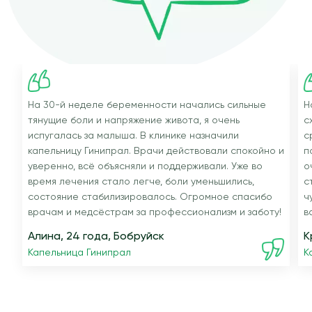
На 30-й неделе беременности начались сильные
Н
тянущие боли и напряжение живота, я очень
с
испугалась за малыша. В клинике назначили
с
капельницу Гинипрал. Врачи действовали спокойно и
п
уверенно, всё объясняли и поддерживали. Уже во
о
время лечения стало легче, боли уменьшились,
с
состояние стабилизировалось. Огромное спасибо
ч
врачам и медсёстрам за профессионализм и заботу!
в
Алина, 24 года, Бобруйск
К
Капельница Гинипрал
К