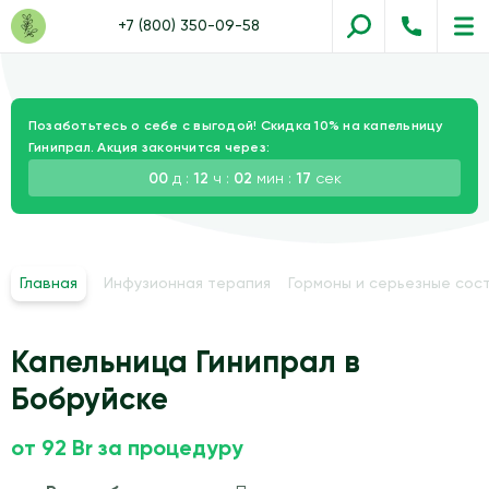
+7 (800) 350-09-58
Позаботьтесь о себе с выгодой! Скидка 10% на капельницу
Гинипрал. Акция закончится через:
00
д :
12
ч :
02
мин :
17
сек
Главная
Инфузионная терапия
Гормоны и серьезные сос
Капельница Гинипрал в
Бобруйске
от 92 Br за процедуру