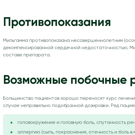
Противопоказания
Мильгамма противопоказана несовершеннолетним (особ
декомпенсированной сердечной недостаточностью. Мил
составе препарата.
Возможные побочные 
Большинство пациентов хорошо переносят курс лечения
случае неправильно подобранной дозировки. Ряд пацие
головокружение и головную боль, спутанность реч
аллергию (сыпь, покраснения, отечность и боль в