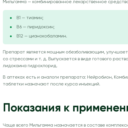
Мильгамма — комбинированное лекарственное средство, 
В1 — тиамин;
В6 — пиридоксин;
В12 — цианокобаламин.
Препарат является мощным обезболивающим, улучшает р
со стрессами и т. д. Выпускается в виде готового раст
лидокаина гидрохлорид.
В аптеках есть и аналоги препарата: Нейробион, Комби
таблетки назначают после курса инъекций.
Показания к примене
Чаще всего Мильгамма назначается в составе комплексн