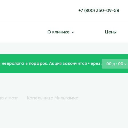
+7 (800) 350-09-58
О клинике
Цены
 невролога в подарок. Акция закончится через:
00
д :
00
ч 
а и мозг
Капельница Мильгамма