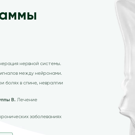
гаммы
нерация нервной системы.
игналов между нейронами.
и болях в спине, невралгии
ппы B.
Лечение
хронических заболеваниях