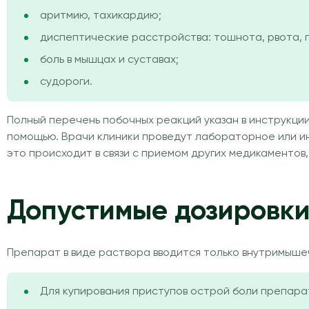
аритмию, тахикардию;
диспептические расстройства: тошнота, рвота, 
боль в мышцах и суставах;
судороги.
Полный перечень побочных реакций указан в инструкции
помощью. Врачи клиники проведут лабораторное или и
это происходит в связи с приемом других медикаментов
Допустимые дозировк
Препарат в виде раствора вводится только внутримыше
Для купирования приступов острой боли препарат