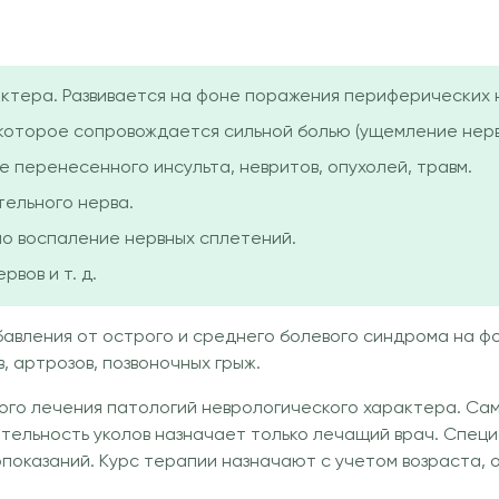
ктера. Развивается на фоне поражения периферических н
оторое сопровождается сильной болью (ущемление нерва,
е перенесенного инсульта, невритов, опухолей, травм.
тельного нерва.
но воспаление нервных сплетений.
вов и т. д.
бавления от острого и среднего болевого синдрома на ф
, артрозов, позвоночных грыж.
ного лечения патологий неврологического характера. Са
ительность уколов назначает только лечащий врач. Спец
показаний. Курс терапии назначают с учетом возраста, 