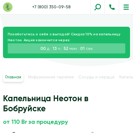
+7 (800) 350-09-58
Позаботьтесь о себе с выгодой! Скидка 10% на капельницу
Неотон. Акция закончится через:
00
д :
13
ч :
52
мин :
00
сек
Главная
Инфузионная терапия
Сосуды и сердце
Капел
Капельница Неотон в
Бобруйске
от 110 Br за процедуру