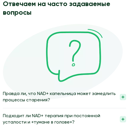
Отвечаем на часто задаваемые
вопросы
Правда ли, что NAD+ капельница может замедлить
процессы старения?
Такой метод способен немного замедлить возрастные
изменения, но не превращается в «эликсир вечной
Подходит ли NAD+ терапия при постоянной
молодости». Активное соединение усиливает выработку
усталости и «тумане в голове»?
внутреннего ресурса, за счет этого тканям легче