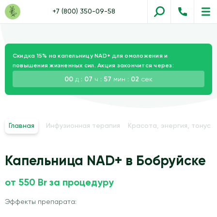
+7 (800) 350-09-58
Скидка 15% на капельницу NAD+ для омоложения и
повышения жизненных сил. Акция закончится через:
00
д :
07
ч :
57
мин :
01
сек
Главная
Инфузионная терапия
Красота, энергия, тонус
Капельница NAD+ в Бобруйске
от 550 Br за процедуру
Эффекты препарата: