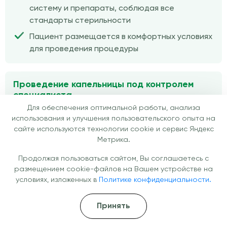
систему и препараты, соблюдая все
стандарты стерильности
Пациент размещается в комфортных условиях
для проведения процедуры
Проведение капельницы под контролем
специалиста
Для обеспечения оптимальной работы, анализа
Инфузия проходит в течение 30–90 минут под
использования и улучшения пользовательского опыта на
наблюдением медицинского персонала
сайте используются технологии cookie и сервис Яндекс
Метрика.
Контролируется самочувствие пациента для
максимальной безопасности и эффективности
Продолжая пользоваться сайтом, Вы соглашаетесь с
размещением cookie-файлов на Вашем устройстве на
условиях, изложенных в
Политике конфиденциальности.
Рекомендации и сопровождение после
процедуры
Принять
После капельницы пациент получает