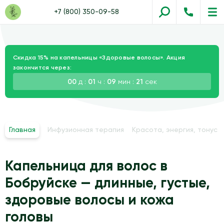
+7 (800) 350-09-58
Скидка 15% на капельницы «Здоровые волосы». Акция
закончится через:
00
д :
01
ч :
09
мин :
19
сек
Главная
Инфузионная терапия
Красота, энергия, тонус
Капельница для волос в
Бобруйске — длинные, густые,
здоровые волосы и кожа
головы