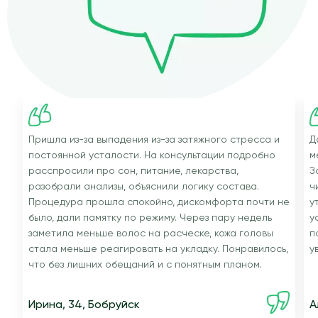
Пришла из-за выпадения из-за затяжного стресса и
Д
постоянной усталости. На консультации подробно
м
расспросили про сон, питание, лекарства,
З
разобрали анализы, объяснили логику состава.
ч
Процедура прошла спокойно, дискомфорта почти не
у
было, дали памятку по режиму. Через пару недель
у
заметила меньше волос на расческе, кожа головы
п
стала меньше реагировать на укладку. Понравилось,
у
что без лишних обещаний и с понятным планом.
Ирина, 34, Бобруйск
А